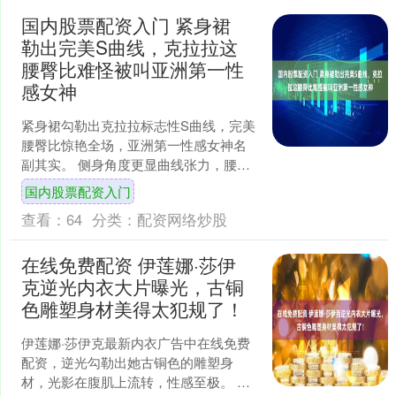
国内股票配资入门 紧身裙
勒出完美S曲线，克拉拉这
腰臀比难怪被叫亚洲第一性
感女神
紧身裙勾勒出克拉拉标志性S曲线，完美
腰臀比惊艳全场，亚洲第一性感女神名
副其实。 侧身角度更显曲线张力，腰窝
到胯部弧度流畅，紧身裙包裹下比例堪
国内股票配资入门
称黄金分割。 镜头拉....
查看：
64
分类：
配资网络炒股
在线免费配资 伊莲娜·莎伊
克逆光内衣大片曝光，古铜
色雕塑身材美得太犯规了！
伊莲娜·莎伊克最新内衣广告中在线免费
配资，逆光勾勒出她古铜色的雕塑身
材，光影在腹肌上流转，性感至极。 镜