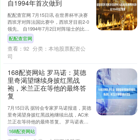
自1994年首次做到
配配查官网 7月15日讯 在世界杯半决赛
西班牙对阵法国比赛中，西班牙目前2-0
领先。 自1994年7月2日对阵瑞士的比赛
以来，西班牙队在世界杯淘汰赛阶段
配配查官网
（从16....
查看：
92
分类：
本地股票配资公
司
168配资网站 罗马诺：莫德
里奇渴望继续身披红黑战
袍，米兰正在等他的最终答
复
7月15日讯 据转会专家罗马诺报道，莫德
里奇渴望身披红黑战袍继续出战，AC米
兰正在等待他的最终答复。 罗马诺表
示：“让我们将目光转向AC米兰，米兰在
168配资网站
转会市场上已....