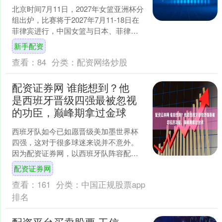
北京时间7月11日，2027年女篮亚洲杯分
组出炉，比赛将于2027年7月11-18日在
菲律宾进行，中国女篮与日本、菲律
宾、黎巴嫩同组。 这是历史第32届比
新手配资
赛，上....
查看：
84
分类：
配资网络炒股
配资证券网 谁能想到？他
是西班牙晋级四强最被忽视
的功臣，巅峰期拿过金球
西班牙队如今已如愿晋级美加墨世界杯
四强，这对于很多球迷来说并不意外。
因为配资证券网，以西班牙队阵容配置
来看，斗牛士如果进不了世界杯四强，
配资证券网
绝对称得上是失败。球迷真....
查看：
161
分类：
中国正规股票app
排名