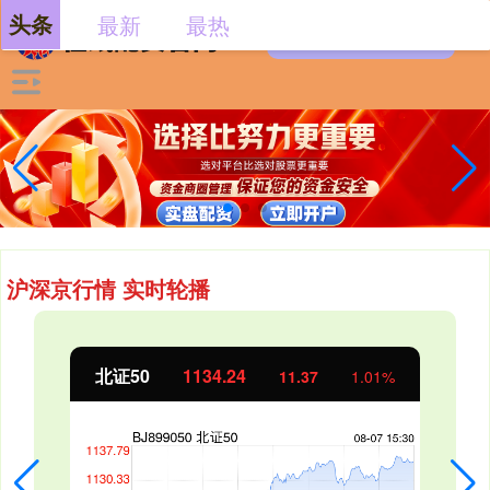
头条
最新
最热
沪深京行情 实时轮播
北证50
1134.24
11.37
1.01%