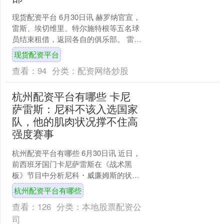
现货配资平台 6月30日讯 赫罗纳官宣，
雷斯、埃切维里、特尔施特根等五名球
员结束租借，返回各自的俱乐部。 雷
斯、埃切维里返回曼城，特尔施特根返
现货配资平台
回巴萨，乌戈·林孔....
查看：
94
分类：
配资网络炒股
杭州配资平台有哪些 卡尼
萨雷斯：尼科不该入选国家
队，他的肌肉状况撑不住高
强度赛事
杭州配资平台有哪些 6月30日讯 近日，
前西班牙国门卡尼萨雷斯在《战术黑
板》节目中分析尼科・威廉姆斯的状况
时，他认为这位边锋根本不具备征战世
杭州配资平台有哪些
界杯的身体条件，他直....
查看：
126
分类：
本地股票配资公
司