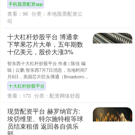
海外网店”等代运营的旗号，以非法占有
手机股票配资app
钱财为目的，虚构....
查看：
96
分类：
本地股票配资公
司
十大杠杆炒股平台 博通拿
下苹果芯片大单，五年期数
十亿美元，股价大涨3%
智东西十大杠杆炒股平台 作者 | 陈佳 编
辑 | 云鹏 智东西7月7日消息，当地时间7
月6日，美国芯片巨头博通（Broadcom）
向美国证券交易委员会（SEC）....
十大杠杆炒股平台
查看：
173
分类：
配资网络炒股
现货配资平台 赫罗纳官方:
埃切维里、特尔施特根等球
员结束租借 返回各自俱乐
部