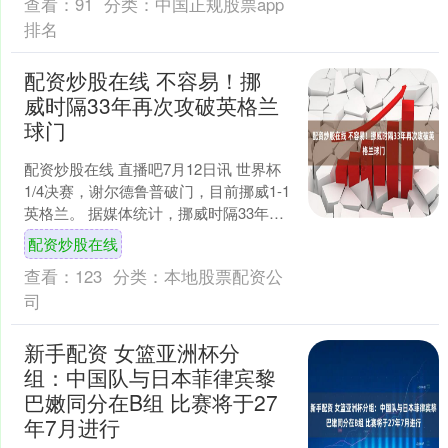
查看：
91
分类：
中国正规股票app
排名
配资炒股在线 不容易！挪
威时隔33年再次攻破英格兰
球门
配资炒股在线 直播吧7月12日讯 世界杯
1/4决赛，谢尔德鲁普破门，目前挪威1-1
英格兰。 据媒体统计，挪威时隔33年再
次在对阵英格兰的比赛中取得进球，上
配资炒股在线
次对阵....
查看：
123
分类：
本地股票配资公
司
新手配资 女篮亚洲杯分
组：中国队与日本菲律宾黎
巴嫩同分在B组 比赛将于27
年7月进行