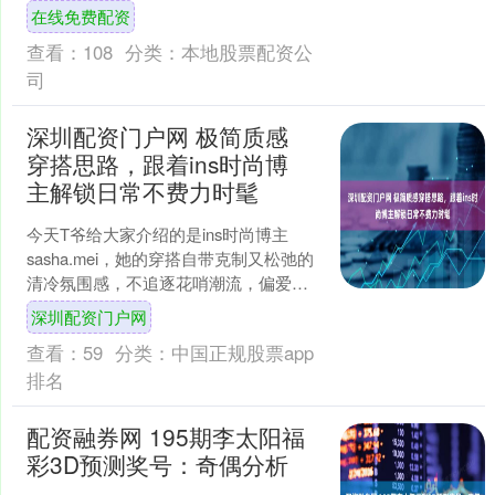
头捕捉到她侧身的瞬间，紧实腰线如雕
在线免费配资
刻般分明，每一寸肌肤都....
查看：
108
分类：
本地股票配资公
司
深圳配资门户网 极简质感
穿搭思路，跟着ins时尚博
主解锁日常不费力时髦
今天T爷给大家介绍的是ins时尚博主
sasha.mei，她的穿搭自带克制又松弛的
清冷氛围感，不追逐花哨潮流，偏爱垂
顺缎面、透气棉麻、水洗牛仔这类自带
深圳配资门户网
肌理感的基础....
查看：
59
分类：
中国正规股票app
排名
配资融券网 195期李太阳福
彩3D预测奖号：奇偶分析