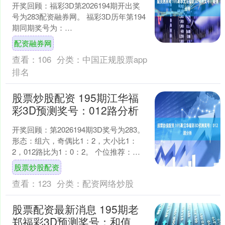
开奖回顾：福彩3D第2026194期开出奖
号为283配资融券网。 福彩3D历年第194
期同期奖号为：
318243988842510154840214277210....
配资融券网
查看：
106
分类：
中国正规股票app
排名
股票炒股配资 195期江华福
彩3D预测奖号：012路分析
开奖回顾：第2026194期3D奖号为283。
形态：组六，奇偶比1：2，大小比1：
2，012路比为1：0：2。 个位推荐：近
10期开出5个0路号、2个1路号、3....
股票炒股配资
查看：
123
分类：
配资网络炒股
股票配资最新消息 195期老
郑福彩3D预测奖号：和值