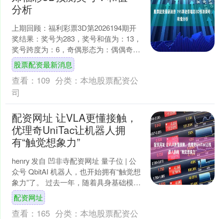
分析
上期回顾：福利彩票3D第2026194期开
奖结果：奖号为283，奖号和值为：13，
奖号跨度为：6，奇偶形态为：偶偶奇，
大小形态为：小大小。 一、百十个位遗
股票配资最新消息
漏统计....
查看：
109
分类：
本地股票配资公
司
配资网址 让VLA更懂接触，
优理奇UniTac让机器人拥
有“触觉想象力”
henry 发自 凹非寺配资网址 量子位 | 公
众号 QbitAI 机器人，也开始拥有“触觉想
象力”了。 过去一年，随着具身基础模型
的快速发展，机器人已经能完成....
配资网址
查看：
165
分类：
本地股票配资公